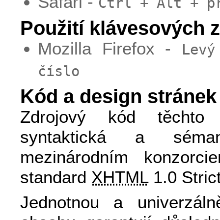
Safari -
Ctrl + Alt + p
Použití klávesových z
Mozilla Firefox -
Levý
číslo
Kód a design stránek
Zdrojový kód těchto 
syntaktická a séman
mezinárodním konzorc
standard
XHTML
1.0 Strict
Jednotnou a univerzálně