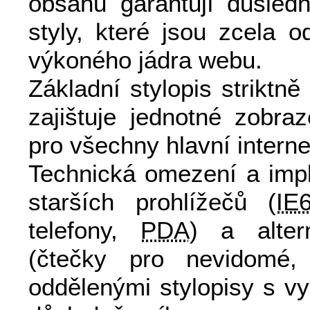
obsahu garantují důsledn
styly, které jsou zcela 
výkoného jádra webu.
Základní stylopis striktn
zajištuje jednotné zobra
pro všechny hlavní interne
Technická omezení a impl
starších prohlížečů (
IE
telefony,
PDA
) a alter
(čtečky pro nevidomé, 
oddělenými stylopisy s vy