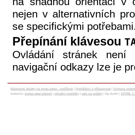
na snadnou orientaci v 
nejen v alternativních pr
se specifickými potřebami
Přepínání klávesou
T
Ovládání stránek není 
navigační odkazy lze je 
Klávesové zkratky na tomto webu - rozšířené
|
Prohlášení o přístupnosti
|
Ochrana osobn
realizace:
tvorba www stránek
|
virtuální prohlídky
|
web na splátky
/ dg studio |
XHTML 1.